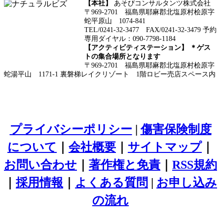
【本社】
あそびコンサルタンツ株式会社
〒969-2701 福島県耶麻郡北塩原村桧原字
蛇平原山 1074-841
TEL/0241-32-3477 FAX/0241-32-3479 予約
専用ダイヤル：090-7798-1184
【アクティビティステーション】 ＊ゲス
トの集合場所となります
〒969-2701 福島県耶麻郡北塩原村桧原字
蛇湯平山 1171-1 裏磐梯レイクリゾート 1階ロビー売店スペース内
プライバシーポリシー
|
傷害保険制度
について
｜
会社概要
｜
サイトマップ
｜
お問い合わせ
｜
著作権と免責
｜
RSS規約
｜
採用情報
｜
よくある質問
|
お申し込み
の流れ