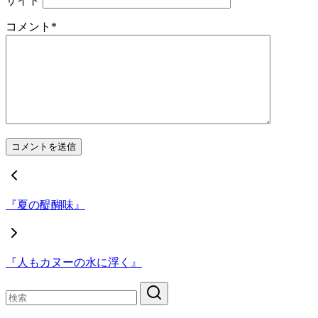
サイト
コメント
*
『夏の醍醐味』
『人もカヌーの水に浮く』